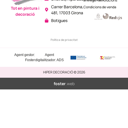
Entrega i devolucions
Carrer Barcelona,
Condicions de venda
Tot en pintura i
481, 17003 Girona
decoració
Botigues
Política de privacitat
Agent gestor:
Agent
Foster
digitalitzador: ADS
HIPER DECORACIÓ © 2026
foster
.web