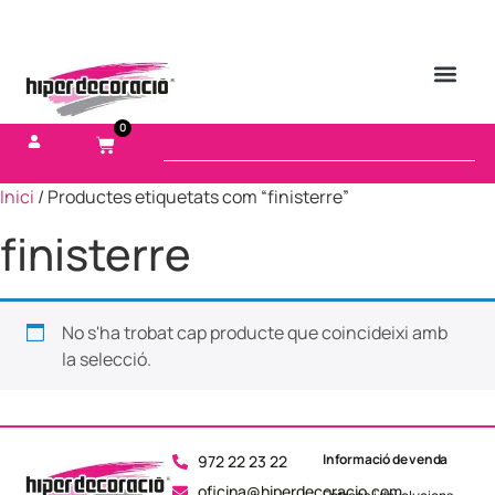
0
Inici
/ Productes etiquetats com “finisterre”
finisterre
No s'ha trobat cap producte que coincideixi amb
la selecció.
Informació de venda
972 22 23 22
oficina@hiperdecoracio.com