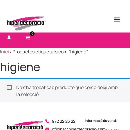
0
Inici
/ Productes etiquetats com “higiene”
higiene
No s'ha trobat cap producte que coincideixi amb
la selecció.
Informació de venda
972 22 23 22
oficina@hiperdecoracio.com