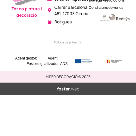
Entrega i devolucions
Carrer Barcelona,
Condicions de venda
Tot en pintura i
481, 17003 Girona
decoració
Botigues
Política de privacitat
Agent gestor:
Agent
Foster
digitalitzador: ADS
HIPER DECORACIÓ © 2026
foster
.web