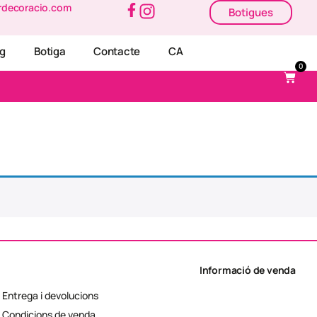
rdecoracio.com
Botigues
og
Botiga
Contacte
CA
0
Informació de venda
Entrega i devolucions
Condicions de venda