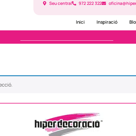
Seu central
972 222 322
oficina@hipe
Inici
Inspiració
Bl
ecció.