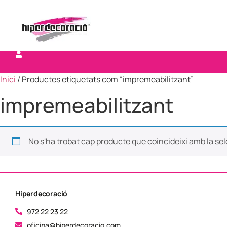
Inici
/ Productes etiquetats com “impremeabilitzant”
impremeabilitzant
No s'ha trobat cap producte que coincideixi amb la sel
Hiperdecoració
972 22 23 22
oficina@hiperdecoracio.com