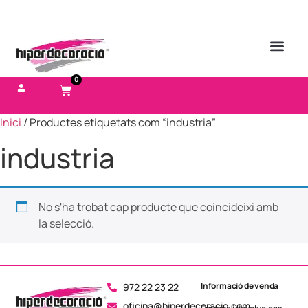
0
Inici
/ Productes etiquetats com “industria”
industria
No s'ha trobat cap producte que coincideixi amb
la selecció.
Informació de venda
972 22 23 22
oficina@hiperdecoracio.com