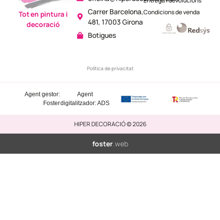
Entrega i devolucions
Carrer Barcelona,
Condicions de venda
Tot en pintura i
481, 17003 Girona
decoració
Botigues
Política de privacitat
Agent gestor:
Agent
Foster
digitalitzador: ADS
HIPER DECORACIÓ © 2026
foster
.web