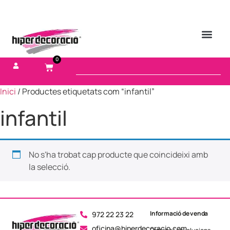
0
Inici
/ Productes etiquetats com “infantil”
infantil
No s'ha trobat cap producte que coincideixi amb
la selecció.
Informació de venda
972 22 23 22
oficina@hiperdecoracio.com