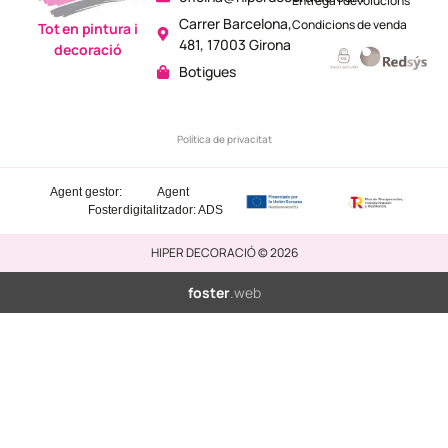
Entrega i devolucions
Carrer Barcelona,
Condicions de venda
Tot en pintura i
481, 17003 Girona
decoració
Botigues
Política de privacitat
Agent gestor:
Agent
Foster
digitalitzador: ADS
HIPER DECORACIÓ © 2026
foster
.web