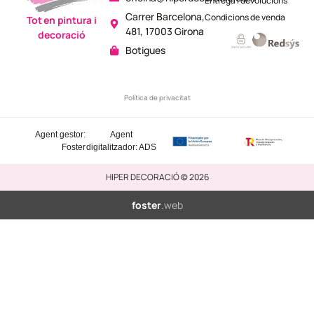
Entrega i devolucions
Carrer Barcelona,
Condicions de venda
Tot en pintura i
481, 17003 Girona
decoració
Botigues
Política de privacitat
Agent gestor:
Agent
Foster
digitalitzador: ADS
HIPER DECORACIÓ © 2026
foster
.web