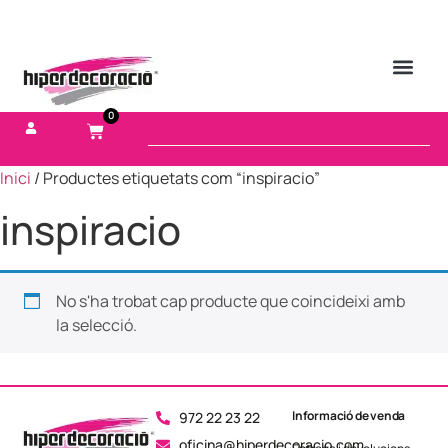
0
Inici
/ Productes etiquetats com “inspiracio”
inspiracio
No s'ha trobat cap producte que coincideixi amb
la selecció.
Informació de venda
972 22 23 22
oficina@hiperdecoracio.com