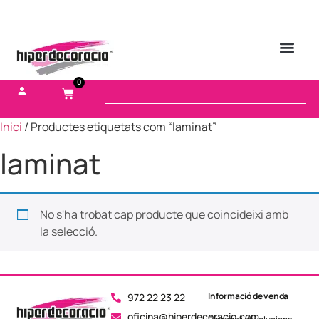
0
Inici
/ Productes etiquetats com “laminat”
laminat
No s'ha trobat cap producte que coincideixi amb
la selecció.
Informació de venda
972 22 23 22
oficina@hiperdecoracio.com