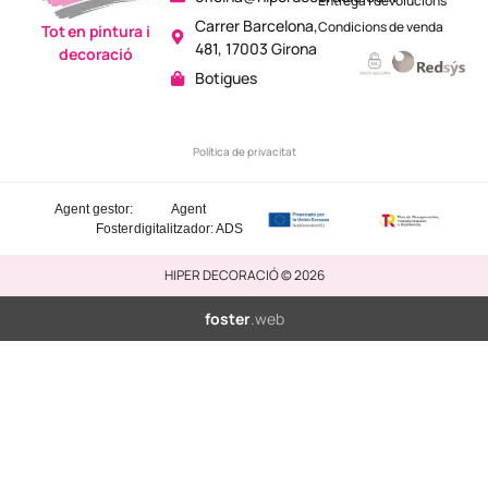
Entrega i devolucions
Carrer Barcelona,
Condicions de venda
Tot en pintura i
481, 17003 Girona
decoració
Botigues
Política de privacitat
Agent gestor:
Agent
Foster
digitalitzador: ADS
HIPER DECORACIÓ © 2026
foster
.web