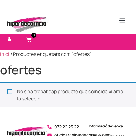
0
Inici
/ Productes etiquetats com “ofertes”
ofertes
No s'ha trobat cap producte que coincideixi amb
la selecció.
Informació de venda
972 22 23 22
oficina@hiperdecoracio.com