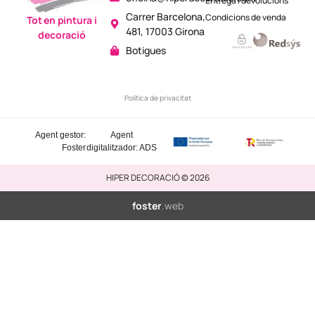
Entrega i devolucions
Carrer Barcelona,
Condicions de venda
Tot en pintura i
481, 17003 Girona
decoració
Botigues
Política de privacitat
Agent gestor:
Agent
Foster
digitalitzador: ADS
HIPER DECORACIÓ © 2026
foster
.web