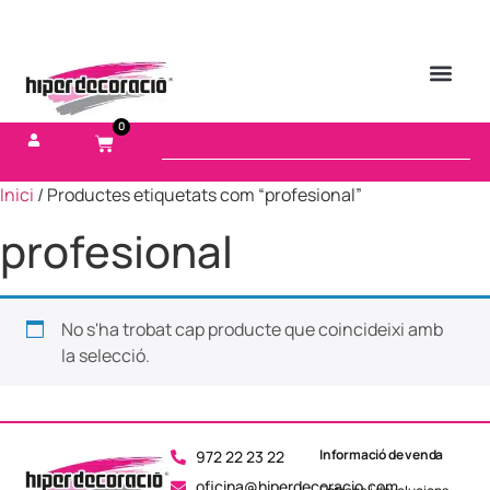
0
Inici
/ Productes etiquetats com “profesional”
profesional
No s'ha trobat cap producte que coincideixi amb
la selecció.
Informació de venda
972 22 23 22
oficina@hiperdecoracio.com