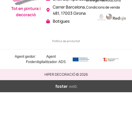
Entrega i devolucions
Carrer Barcelona,
Condicions de venda
Tot en pintura i
481, 17003 Girona
decoració
Botigues
Política de privacitat
Agent gestor:
Agent
Foster
digitalitzador: ADS
HIPER DECORACIÓ © 2026
foster
.web