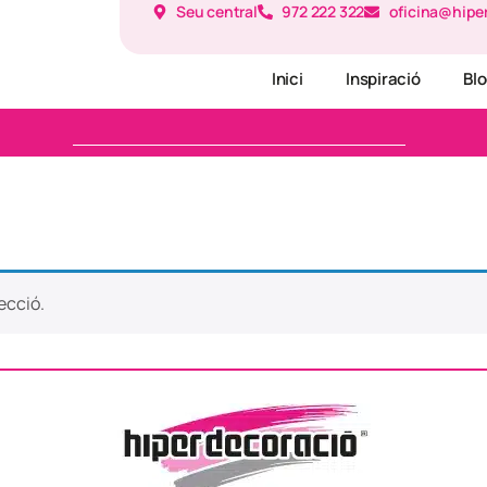
Seu central
972 222 322
oficina@hipe
Inici
Inspiració
Bl
ecció.