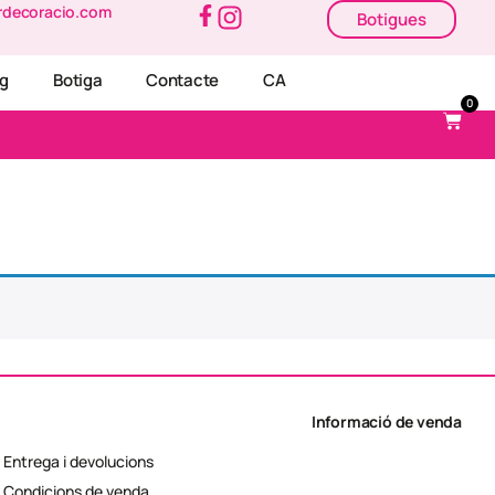
rdecoracio.com
Botigues
og
Botiga
Contacte
CA
0
Informació de venda
Entrega i devolucions
Condicions de venda