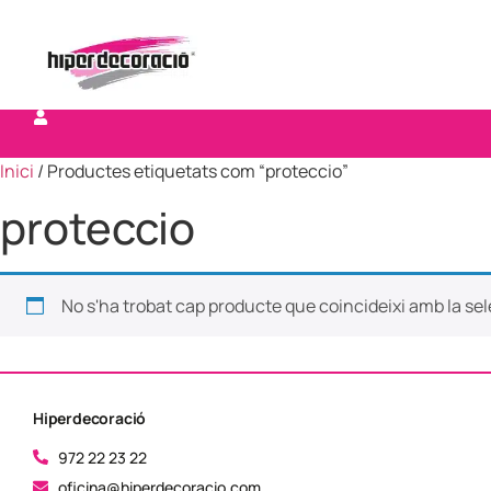
Inici
/ Productes etiquetats com “proteccio”
proteccio
No s'ha trobat cap producte que coincideixi amb la sel
Hiperdecoració
972 22 23 22
oficina@hiperdecoracio.com