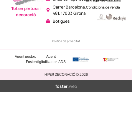
Entrega i devolucions
Carrer Barcelona,
Condicions de venda
Tot en pintura i
481, 17003 Girona
decoració
Botigues
Política de privacitat
Agent gestor:
Agent
Foster
digitalitzador: ADS
HIPER DECORACIÓ © 2026
foster
.web