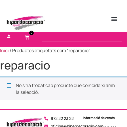
0
Inici
/ Productes etiquetats com “reparacio”
reparacio
No s'ha trobat cap producte que coincideixi amb
la selecció.
Informació de venda
972 22 23 22
oficina@hiperdecoracio.com