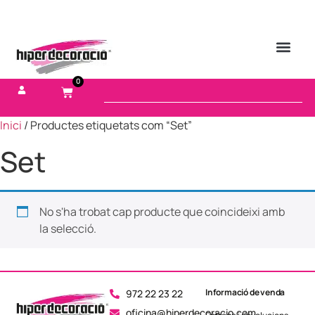
0
Inici
/ Productes etiquetats com “Set”
Set
No s'ha trobat cap producte que coincideixi amb
la selecció.
Informació de venda
972 22 23 22
oficina@hiperdecoracio.com