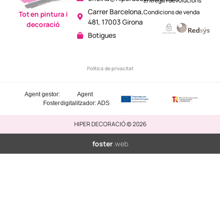
Entrega i devolucions
Carrer Barcelona,
Condicions de venda
Tot en pintura i
481, 17003 Girona
decoració
Botigues
Política de privacitat
Agent gestor:
Agent
Foster
digitalitzador: ADS
HIPER DECORACIÓ © 2026
foster
.web