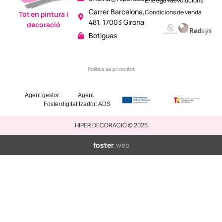
Entrega i devolucions
Carrer Barcelona,
Condicions de venda
Tot en pintura i
481, 17003 Girona
decoració
Botigues
Política de privacitat
Agent gestor:
Agent
Foster
digitalitzador: ADS
HIPER DECORACIÓ © 2026
foster
.web