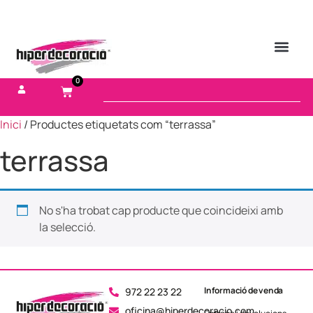
0
Inici
/ Productes etiquetats com “terrassa”
terrassa
No s'ha trobat cap producte que coincideixi amb
la selecció.
Informació de venda
972 22 23 22
oficina@hiperdecoracio.com