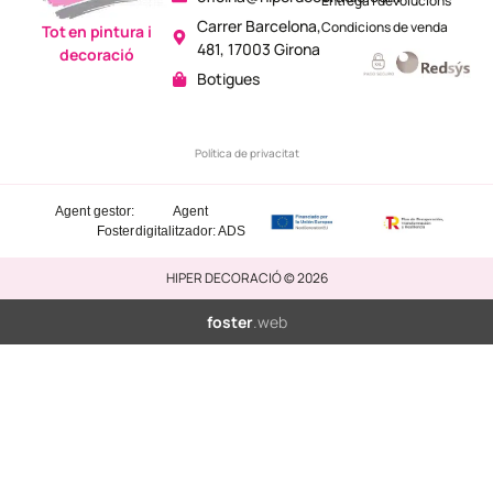
Entrega i devolucions
Carrer Barcelona,
Condicions de venda
Tot en pintura i
481, 17003 Girona
decoració
Botigues
Política de privacitat
Agent gestor:
Agent
Foster
digitalitzador: ADS
HIPER DECORACIÓ © 2026
foster
.web