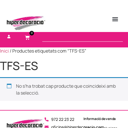
0
Inici
/ Productes etiquetats com “TFS-ES”
TFS-ES
No s'ha trobat cap producte que coincideixi amb
la selecció.
Informació de venda
972 22 23 22
oficina@hiperdecoracio.com