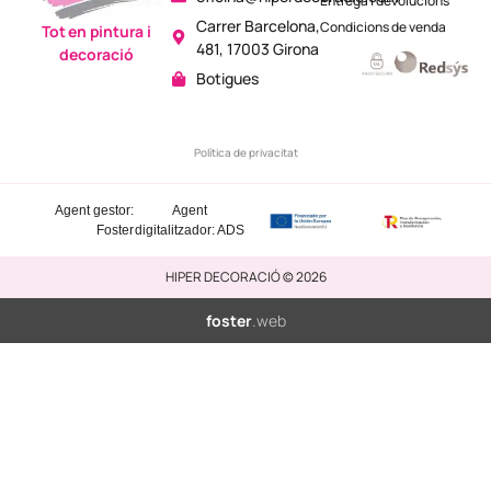
Entrega i devolucions
Carrer Barcelona,
Condicions de venda
Tot en pintura i
481, 17003 Girona
decoració
Botigues
Política de privacitat
Agent gestor:
Agent
Foster
digitalitzador: ADS
HIPER DECORACIÓ © 2026
foster
.web