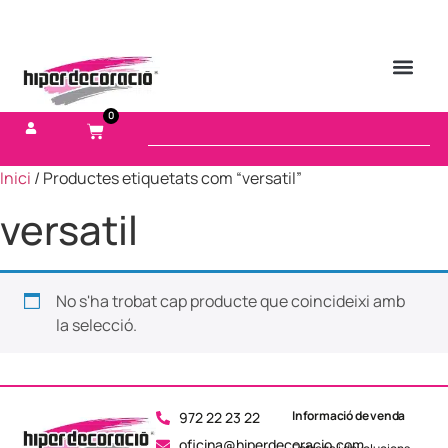
0
Inici
/ Productes etiquetats com “versatil”
versatil
No s'ha trobat cap producte que coincideixi amb
la selecció.
Informació de venda
972 22 23 22
oficina@hiperdecoracio.com