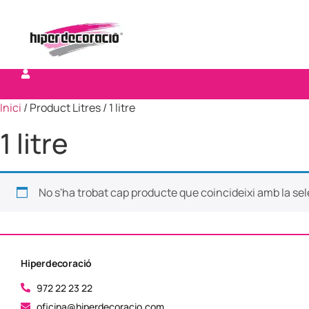
Inici
/ Product Litres / 1 litre
1 litre
No s'ha trobat cap producte que coincideixi amb la sel
Hiperdecoració
972 22 23 22
oficina@hiperdecoracio.com