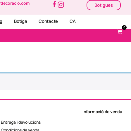
rdecoracio.com
Botigues
og
Botiga
Contacte
CA
0
Informació de venda
Entrega i devolucions
Condicions de venda