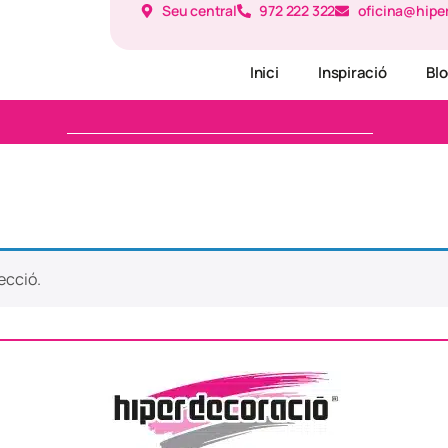
Seu central
972 222 322
oficina@hipe
Inici
Inspiració
Bl
ecció.