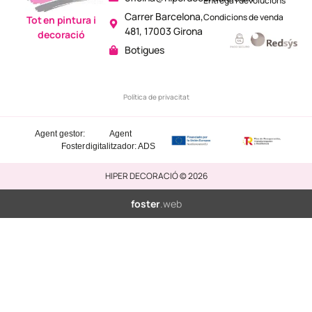
Entrega i devolucions
Carrer Barcelona,
Condicions de venda
Tot en pintura i
481, 17003 Girona
decoració
Botigues
Política de privacitat
Agent gestor:
Agent
Foster
digitalitzador: ADS
HIPER DECORACIÓ © 2026
foster
.web