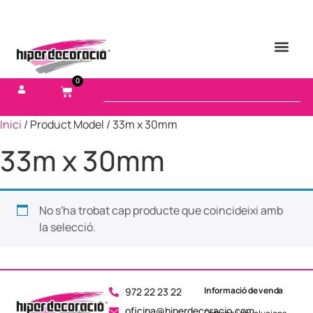
0
Inici
/ Product Model / 33m x 30mm
33m x 30mm
No s'ha trobat cap producte que coincideixi amb
la selecció.
Informació de venda
972 22 23 22
oficina@hiperdecoracio.com