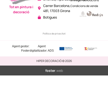
Entrega i devolucions
Carrer Barcelona,
Condicions de venda
Tot en pintura i
481, 17003 Girona
decoració
Botigues
Política de privacitat
Agent gestor:
Agent
Foster
digitalitzador: ADS
HIPER DECORACIÓ © 2026
foster
.web