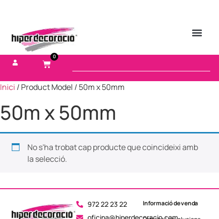
0
Inici
/ Product Model / 50m x 50mm
50m x 50mm
No s'ha trobat cap producte que coincideixi amb
la selecció.
Informació de venda
972 22 23 22
oficina@hiperdecoracio.com