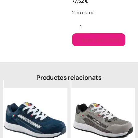
77,52
€
2 en estoc
Afegeix a la cistella
Productes relacionats