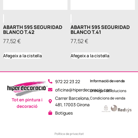
ABARTH 595 SEGURIDAD
ABARTH 595 SEGURIDAD
BLANCO T.42
BLANCO T.41
77,52
€
77,52
€
Afegeix a la cistella
Afegeix a la cistella
Informació de venda
972 22 23 22
oficina@hiperdecoracio.com
Entrega i devolucions
Carrer Barcelona,
Condicions de venda
Tot en pintura i
481, 17003 Girona
decoració
Botigues
Política de privacitat