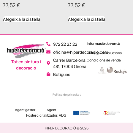
77,52
€
77,52
€
Afegeix a la cistella
Afegeix a la cistella
Informació de venda
972 22 23 22
oficina@hiperdecoracio.com
Entrega i devolucions
Carrer Barcelona,
Condicions de venda
Tot en pintura i
481, 17003 Girona
decoració
Botigues
Política de privacitat
Agent gestor:
Agent
Foster
digitalitzador: ADS
HIPER DECORACIÓ © 2026