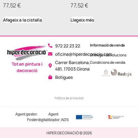
77,52
€
77,52
€
Afegeix a la cistella
Llegeix més
Informació de venda
972 22 23 22
oficina@hiperdecoracio.com
Entrega i devolucions
Carrer Barcelona,
Condicions de venda
Tot en pintura i
481, 17003 Girona
decoració
Botigues
Política de privacitat
Agent gestor:
Agent
Foster
digitalitzador: ADS
HIPER DECORACIÓ © 2026