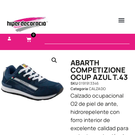
0
ABARTH
COMPETIZIONE
OCUP AZUL T.43
SKU
0191913346
Categoria
CALZADO
Calzado ocupacional
O2 de piel de ante,
hidrorepelente con
forro interior de
excelente calidad para