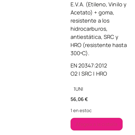
E.V.A. (Etileno, Vinilo y
Acetato) + goma,
resistente a los
hidrocarburos,
antiestática, SRC y
HRO (resistente hasta
300ºC).
EN 20347:2012
O2 | SRC | HRO
1
UNI
56,06
€
1 en estoc
Afegeix a la cistella