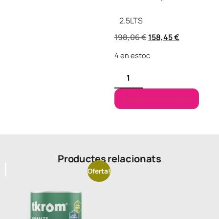
2.5
LTS
198,06
€
158,45
€
4 en estoc
Afegeix a la cistella
Productes relacionats
Oferta!