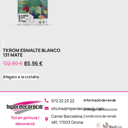
TKROM ESMALTE BLANCO
131 MATE
122,80
€
85,96
€
Afegeix a la cistella
Informació de venda
972 22 23 22
oficina@hiperdecoracio.com
Entrega i devolucions
Carrer Barcelona,
Condicions de venda
Tot en pintura i
481, 17003 Girona
decoració