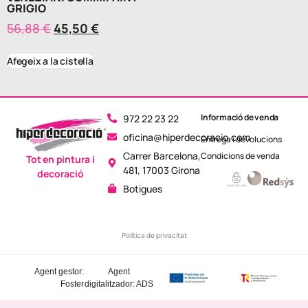
GRIGIO
56,88
€
45,50
€
Afegeix a la cistella
Informació de venda
972 22 23 22
oficina@hiperdecoracio.com
Entrega i devolucions
Carrer Barcelona,
Condicions de venda
Tot en pintura i
481, 17003 Girona
decoració
Botigues
Política de privacitat
Agent gestor:
Agent
Foster
digitalitzador: ADS