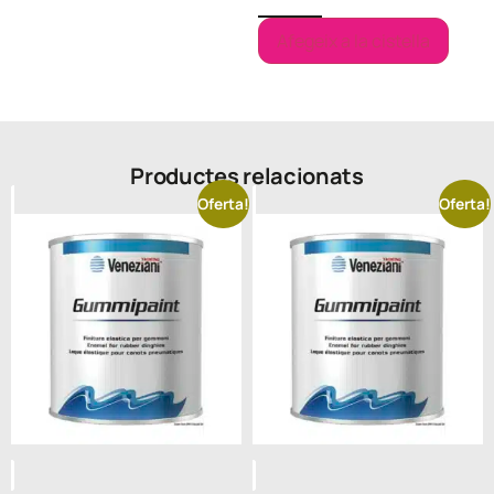
Afegeix a la cistella
Productes relacionats
Oferta!
Oferta!