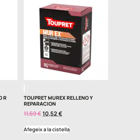
O R
TOUPRET MUREX RELLENO Y
REPARACION
11,69
€
10,52
€
Afegeix a la cistella