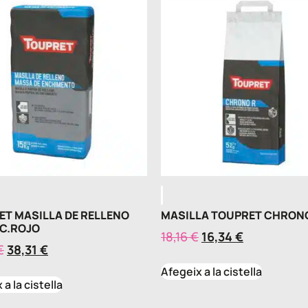
ET MASILLA DE RELLENO
MASILLA TOUPRET CHRON
 C.ROJO
18,16
€
16,34
€
€
38,31
€
Afegeix a la cistella
a la cistella