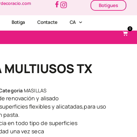
rdecoracio.com
Botigues
Botiga
Contacte
CA
0
 MULTIUSOS TX
Categoria
MASILLAS
 de renovación y alisado
superficies flexibles y alicatadas,para uso
en pasta.
ia en todo tipo de superficies
lidad una vez seca