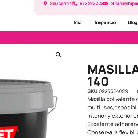
Seu central
972 222 322
oficina@hipe
Inici
Inspiració
Blog
MASILLA
140
SKU
0223324029
Masilla polivalente
multiusos,especial 
interior y exterior 
Excelente adherenc
Conserva la flexibi