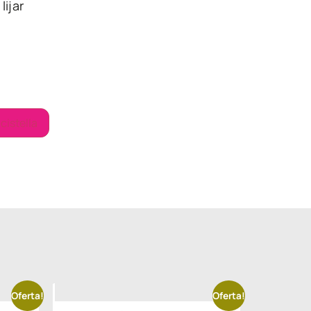
lijar
 cistella
Oferta!
Oferta!