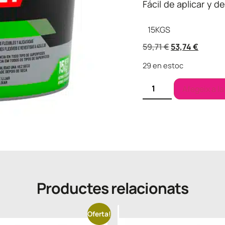
Fácil de aplicar y de 
15
KGS
59,71
€
53,74
€
29 en estoc
Afegeix a la
Productes relacionats
Oferta!