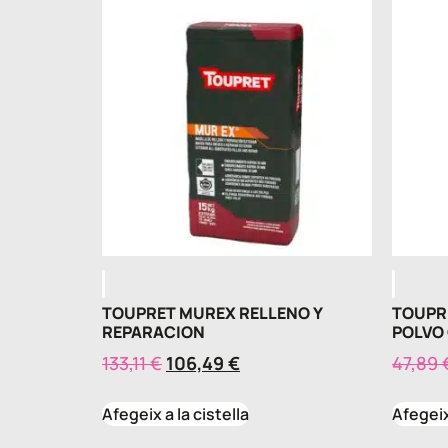
TOUPRET MUREX RELLENO Y
TOUPR
REPARACION
POLVO
133,11
€
106,49
€
47,89
Afegeix a la cistella
Afegeix 