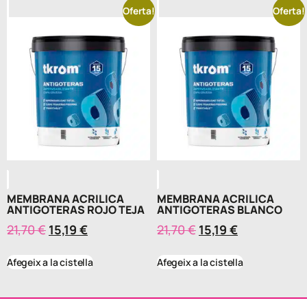
Oferta!
Oferta!
MEMBRANA ACRILICA
MEMBRANA ACRILICA
ANTIGOTERAS ROJO TEJA
ANTIGOTERAS BLANCO
21,70
€
15,19
€
21,70
€
15,19
€
Afegeix a la cistella
Afegeix a la cistella