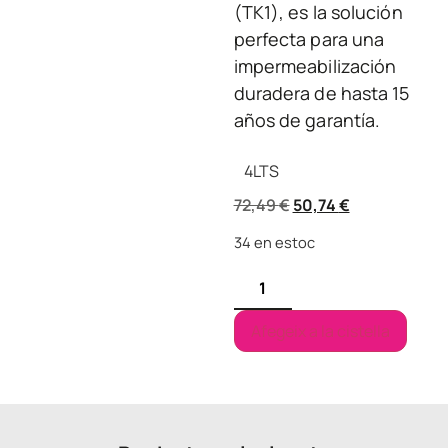
(TK1), es la solución
perfecta para una
impermeabilización
duradera de hasta 15
años de garantía.
4
LTS
72,49
€
50,74
€
34 en estoc
Afegeix a la cistella