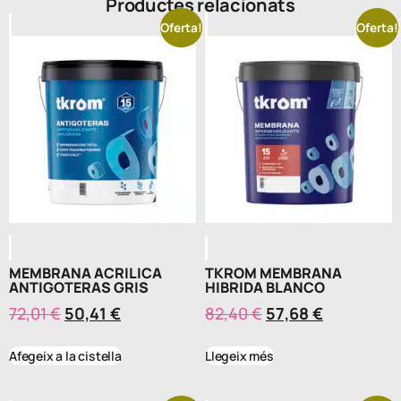
Productes relacionats
Oferta!
Oferta!
MEMBRANA ACRILICA
TKROM MEMBRANA
ANTIGOTERAS GRIS
HIBRIDA BLANCO
72,01
€
50,41
€
82,40
€
57,68
€
Afegeix a la cistella
Llegeix més