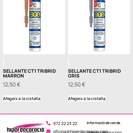
SELLANTE CT1 TRIBRID
SELLANTE CT1 TRIBRID
MARRON
GRIS
12,50
€
12,50
€
Afegeix a la cistella
Afegeix a la cistella
Informació de venda
972 22 23 22
oficina@hiperdecoracio.com
Entrega i devolucions