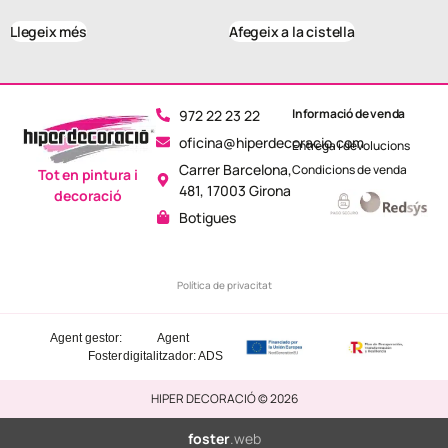
Llegeix més
Afegeix a la cistella
Informació de venda
972 22 23 22
oficina@hiperdecoracio.com
Entrega i devolucions
Carrer Barcelona,
Condicions de venda
Tot en pintura i
481, 17003 Girona
decoració
Botigues
Política de privacitat
Agent gestor:
Agent
Foster
digitalitzador: ADS
HIPER DECORACIÓ © 2026
foster
.web