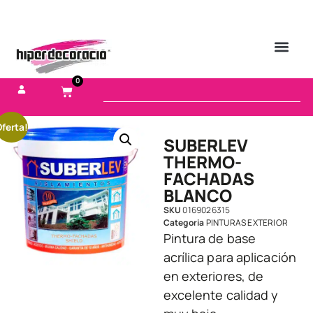
0
ferta!
SUBERLEV
THERMO-
FACHADAS
BLANCO
SKU
0169026315
Categoria
PINTURAS EXTERIOR
Pintura de base
acrílica para aplicación
en exteriores, de
excelente calidad y