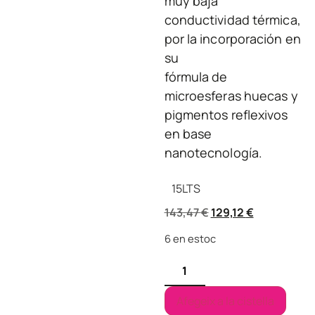
muy baja
conductividad térmica,
por la incorporación en
su
fórmula de
microesferas huecas y
pigmentos reflexivos
en base
nanotecnología.
15
LTS
143,47
€
129,12
€
6 en estoc
Afegeix a la cistella