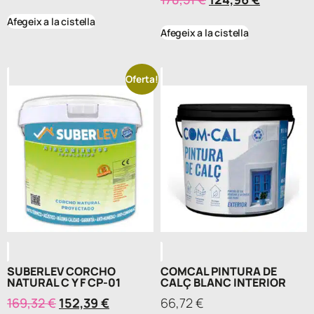
Afegeix a la cistella
Afegeix a la cistella
Oferta!
SUBERLEV CORCHO
COMCAL PINTURA DE
NATURAL C Y F CP-01
CALÇ BLANC INTERIOR
169,32
€
152,39
€
66,72
€