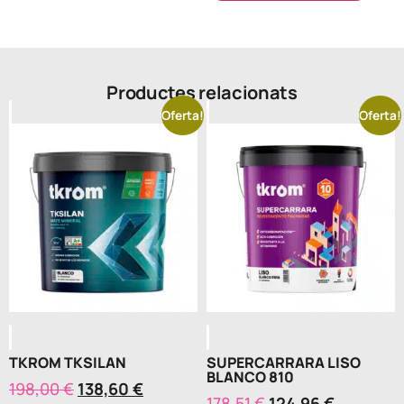
Productes relacionats
Oferta!
Oferta!
TKROM TKSILAN
SUPERCARRARA LISO
BLANCO 810
198,00
€
138,60
€
178,51
€
124,96
€