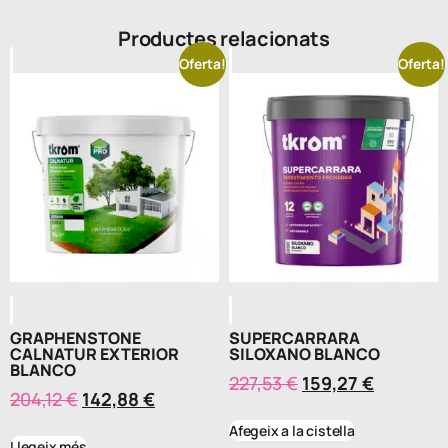
Productes relacionats
Oferta!
Oferta!
GRAPHENSTONE
SUPERCARRARA
CALNATUR EXTERIOR
SILOXANO BLANCO
BLANCO
227,53
€
159,27
€
204,12
€
142,88
€
Afegeix a la cistella
Llegeix més