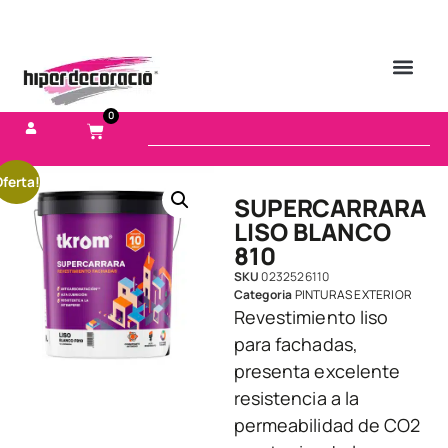
0
ferta!
SUPERCARRARA
LISO BLANCO
810
SKU
0232526110
Categoria
PINTURAS EXTERIOR
Revestimiento liso
para fachadas,
presenta excelente
resistencia a la
permeabilidad de CO2