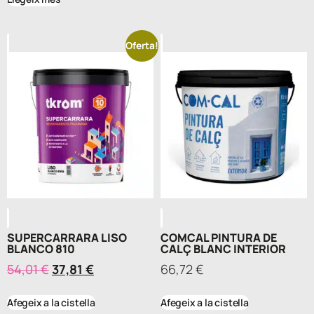
Oferta!
SUPERCARRARA LISO
COMCAL PINTURA DE
BLANCO 810
CALÇ BLANC INTERIOR
54,01
€
37,81
€
66,72
€
Afegeix a la cistella
Afegeix a la cistella