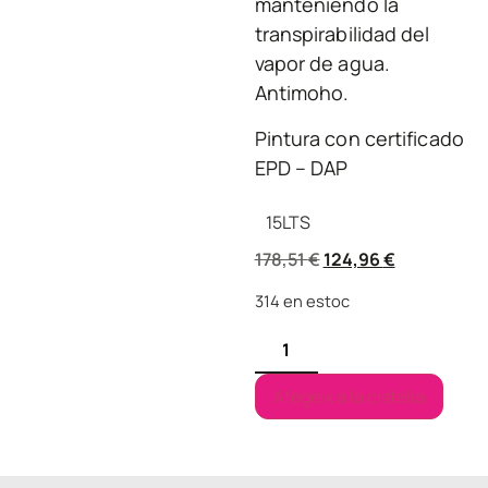
manteniendo la
transpirabilidad del
vapor de agua.
Antimoho.
Pintura con certificado
EPD – DAP
15
LTS
178,51
€
124,96
€
314 en estoc
Afegeix a la cistella