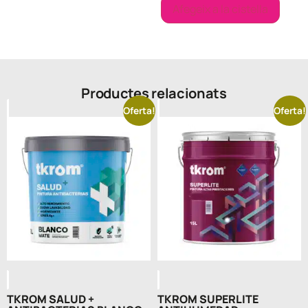
Afegeix a la cistella
Productes relacionats
Oferta!
Oferta!
TKROM SALUD +
TKROM SUPERLITE