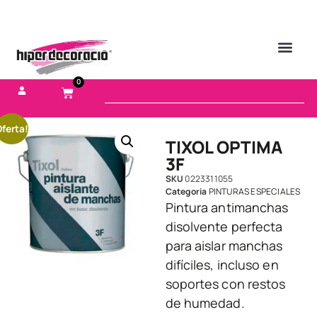
0
ferta!
TIXOL OPTIMA
3F
SKU
0223311055
Categoria
PINTURAS ESPECIALES
Pintura antimanchas
disolvente perfecta
para aislar manchas
difíciles, incluso en
soportes con restos
de humedad.