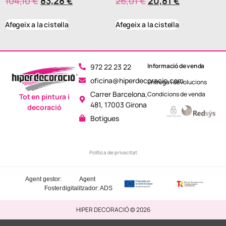
104,10
€
83,28
€
26,01
€
20,81
€
Afegeix a la cistella
Afegeix a la cistella
Informació de venda
972 22 23 22
oficina@hiperdecoracio.com
Entrega i devolucions
Carrer Barcelona,
Condicions de venda
Tot en pintura i
481, 17003 Girona
decoració
Botigues
Política de privacitat
Agent gestor:
Agent
Foster
digitalitzador: ADS
HIPER DECORACIÓ © 2026