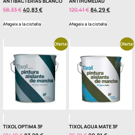
ANTIBACTERIAS BLANCO
ANTIHUMEDAD
58,33
€
40,83
€
120,41
€
84,29
€
Afegeix a la cistella
Afegeix a la cistella
Oferta!
Oferta!
TIXOL OPTIMA 3F
TIXOL AGUA MATE 3F