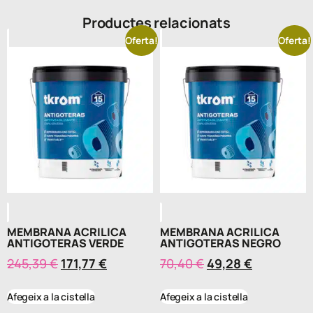
Productes relacionats
Oferta!
Oferta!
MEMBRANA ACRILICA
MEMBRANA ACRILICA
ANTIGOTERAS VERDE
ANTIGOTERAS NEGRO
245,39
€
171,77
€
70,40
€
49,28
€
Afegeix a la cistella
Afegeix a la cistella