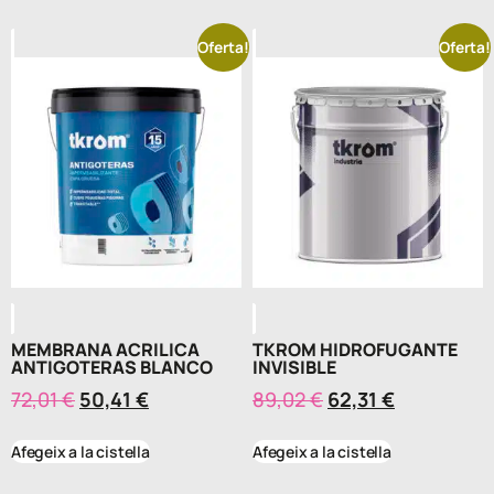
Oferta!
Oferta!
MEMBRANA ACRILICA
TKROM HIDROFUGANTE
ANTIGOTERAS BLANCO
INVISIBLE
72,01
€
50,41
€
89,02
€
62,31
€
Afegeix a la cistella
Afegeix a la cistella