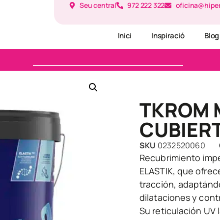
Seu central
972 222 322
oficina@hipe
Inici
Inspiració
Blog
TKROM 
CUBIER
SKU
0232520060
Recubrimiento imp
ELASTIK, que ofrece 
tracción, adaptánd
dilataciones y cont
Su reticulación UV 