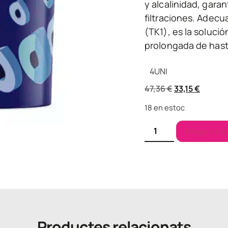
y alcalinidad, gara
filtraciones. Adecu
(TK1), es la soluci
prolongada de hast
4
UNI
47,36
€
33,15
€
18 en estoc
Afegeix a la
Productes relacionats