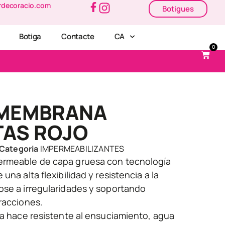
rdecoracio.com
Botigues
Botiga
Contacte
CA
0
MEMBRANA
TAS ROJO
Categoria
IMPERMEABILIZANTES
ermeable de capa gruesa con tecnología
una alta flexibilidad y resistencia a la
ose a irregularidades y soportando
racciones.
la hace resistente al ensuciamiento, agua