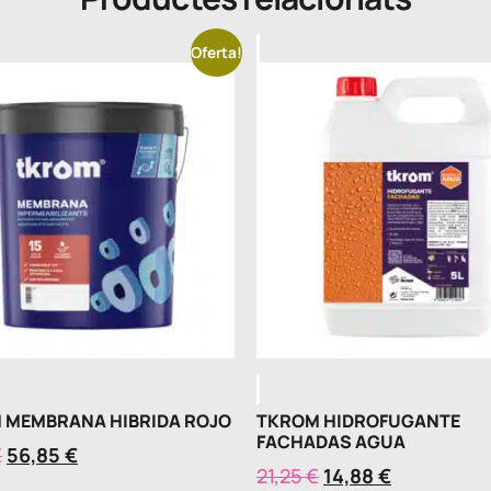
Oferta!
 MEMBRANA HIBRIDA ROJO
TKROM HIDROFUGANTE
FACHADAS AGUA
€
56,85
€
21,25
€
14,88
€