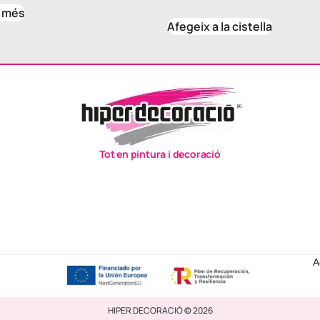
x més
Afegeix a la cistella
Tot en pintura i decoració
A
HIPER DECORACIÓ © 2026