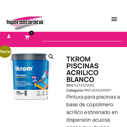
0
ferta!
TKROM
PISCINAS
ACRILICO
BLANCO
SKU
0232520065
Categoria
PINTURAS SPORT
Pintura para piscinas a
base de copolímero
acrílico estirenado en
dispersión acuosa,