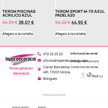
TKROM PISCINAS
TKROM SPORT M-70 AZUL
ACRILICO AZUL
PADEL 620
54,39
€
38,07
€
64,22
€
44,95
€
Afegeix a la cistella
Afegeix a la cistella
Informació de venda
972 22 23 22
oficina@hiperdecoracio.com
Entrega i devolucions
Carrer Barcelona,
Condicions de venda
Tot en pintura i
481, 17003 Girona
decoració
Botigues
Política de privacitat
Agent gestor:
Agent