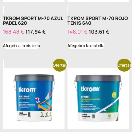
TKROM SPORT M-70 AZUL
TKROM SPORT M-70 ROJO
PADEL 620
TENIS 640
168,48
€
117,94
€
148,01
€
103,61
€
Afegeix a la cistella
Afegeix a la cistella
Oferta!
Oferta!