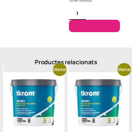
Afegeix a la cistella
Productes relacionats
Oferta!
Oferta!