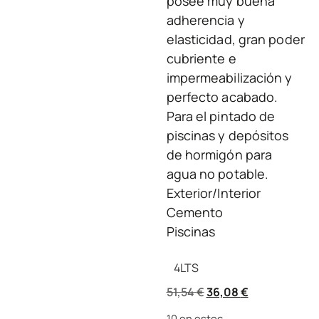
posee muy buena
adherencia y
elasticidad, gran poder
cubriente e
impermeabilización y
perfecto acabado.
Para el pintado de
piscinas y depósitos
de hormigón para
agua no potable.
Exterior/Interior
Cemento
Piscinas
4
LTS
51,54
€
36,08
€
10 en estoc