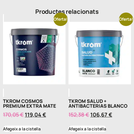
Productes relacionats
Oferta!
Oferta!
TKROM COSMOS
TKROM SALUD +
PREMIUM EXTRA MATE
ANTIBACTERIAS BLANCO
170,05
€
119,04
€
152,38
€
106,67
€
Afegeix a la cistella
Afegeix a la cistella