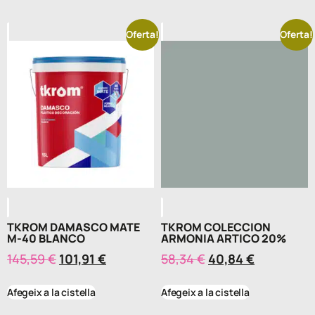
Oferta!
Oferta!
TKROM DAMASCO MATE
TKROM COLECCION
M-40 BLANCO
ARMONIA ARTICO 20%
145,59
€
101,91
€
58,34
€
40,84
€
Afegeix a la cistella
Afegeix a la cistella