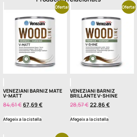
Oferta!
Oferta!
VENEZIANI BARNIZ MATE
VENEZIANI BARNIZ
V-MATT
BRILLANTE V-SHINE
84,61
€
67,69
€
28,57
€
22,86
€
Afegeix a la cistella
Afegeix a la cistella