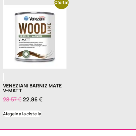
Oferta!
VENEZIANI BARNIZ MATE
V-MATT
28,57
€
22,86
€
Afegeix a la cistella