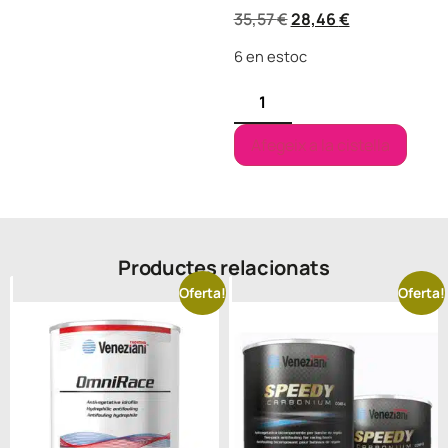
35,57
€
28,46
€
6 en estoc
Afegeix a la cistella
Productes relacionats
Oferta!
Oferta!