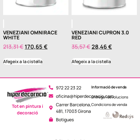
VENEZIANI OMNIRACE
VENEZIANI CUPRON 3.0
WHITE
RED
213,31
€
170,65
€
35,57
€
28,46
€
Afegeix a la cistella
Afegeix a la cistella
Informació de venda
972 22 23 22
oficina@hiperdecoracio.com
Entrega i devolucions
Carrer Barcelona,
Condicions de venda
Tot en pintura i
481, 17003 Girona
decoració
Botigues