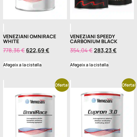
VENEZIANI OMNIRACE
VENEZIANI SPEEDY
WHITE
CARBONIUM BLACK
778,36
€
622,69
€
354,04
€
283,23
€
Afegeix a la cistella
Afegeix a la cistella
Oferta!
Oferta!