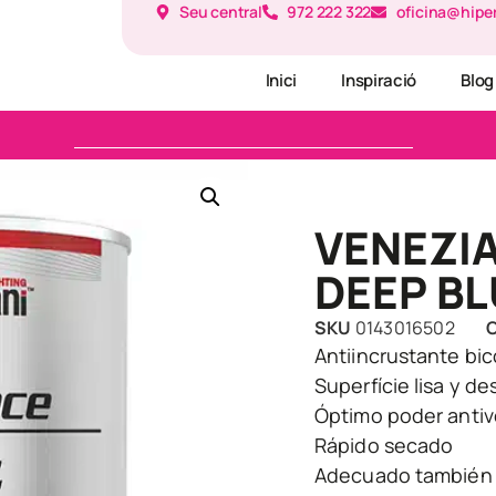
Seu central
972 222 322
oficina@hipe
Inici
Inspiració
Blog
VENEZI
DEEP BL
SKU
0143016502
C
Antiincrustante bi
Superfície lisa y de
Óptimo poder antiv
Rápido secado
Adecuado también p