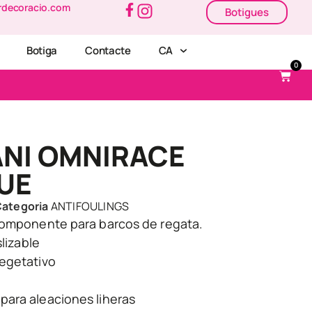
rdecoracio.com
Botigues
Botiga
Contacte
CA
0
ANI OMNIRACE
UE
ategoria
ANTIFOULINGS
componente para barcos de regata.
slizable
egetativo
ara aleaciones liheras