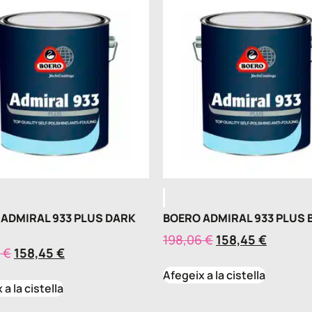
ADMIRAL 933 PLUS DARK
BOERO ADMIRAL 933 PLUS 
198,06
€
158,45
€
6
€
158,45
€
Afegeix a la cistella
a la cistella