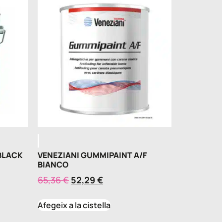
BLACK
VENEZIANI GUMMIPAINT A/F
BIANCO
65,36
€
52,29
€
Afegeix a la cistella