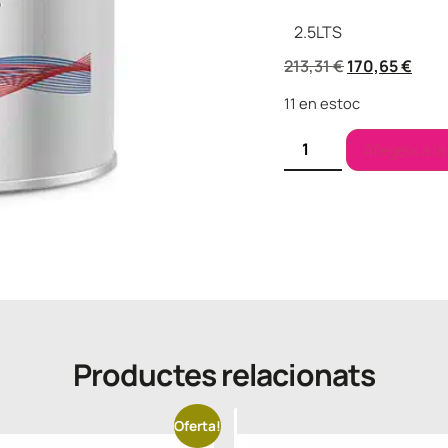
2.5
LTS
213,31
€
170,65
€
11 en estoc
Afegeix a la
Productes relacionats
Oferta!