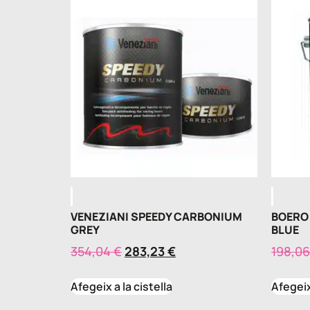
VENEZIANI SPEEDY CARBONIUM
BOERO 
GREY
BLUE
354,04
€
283,23
€
198,0
Afegeix a la cistella
Afegeix 