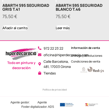
ABARTH 595 SEGURIDAD
ABARTH 595 SEGURIDAD
GRIS T.41
BLANCO T.46
75,50
€
75,50
€
Añadir al carrito
Leer más
Información de venta
972 22 23 22
oficina@hiperdecoracio.com
Entrega y devoluciones
Calle Barcelona, ​​
Condiciones de venta
Todo en pintura y
481, 17003 Girona
decoración
Tiendas
Política de privacidad
Agente gestor:
Agente
Foster
digitalizador: ADS