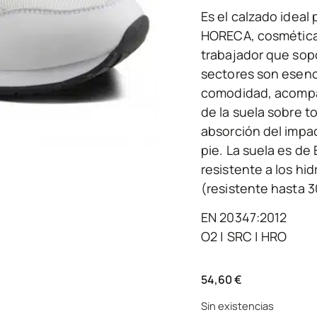
Es el calzado ideal
HORECA, cosmética,
trabajador que sopo
sectores son esenc
comodidad, acompañ
de la suela sobre to
absorción del impact
pie. La suela es de 
resistente a los hi
(resistente hasta 3
EN 20347:2012
O2 | SRC | HRO
54,60
€
Sin existencias