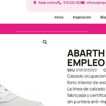
Sede central
972 222 322
oficina@hip
Inicio
Inspiración
Blo
ABARTH
EMPLEO 
SKU
0191913300
C
Calzado ocupaciona
forro interior de e
La línea de calzad
fabricada y certifi
sin puntera anti-imp