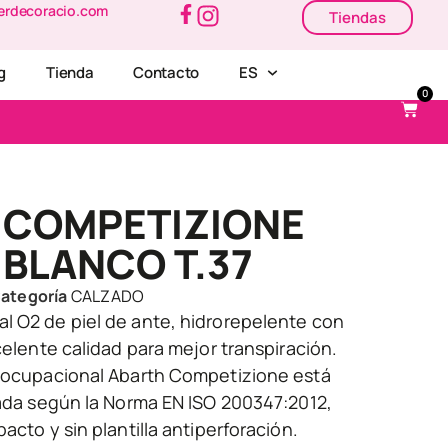
erdecoracio.com
Tiendas
g
Tienda
Contacto
ES
0
 COMPETIZIONE
BLANCO T.37
ategoría
CALZADO
l O2 de piel de ante, hidrorepelente con
xcelente calidad para mejor transpiración.
o ocupacional Abarth Competizione está
cada según la Norma EN ISO 200347:2012,
acto y sin plantilla antiperforación.