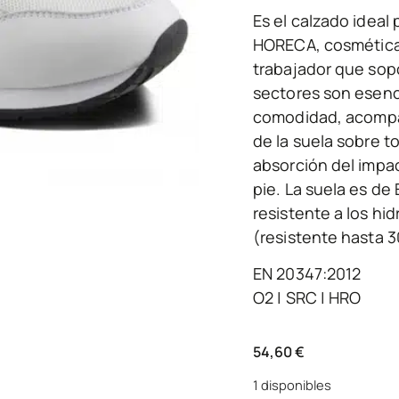
Es el calzado ideal
HORECA, cosmética,
trabajador que sopo
sectores son esenc
comodidad, acompañ
de la suela sobre to
absorción del impact
pie. La suela es de 
resistente a los hi
(resistente hasta 3
EN 20347:2012
O2 | SRC | HRO
54,60
€
1 disponibles