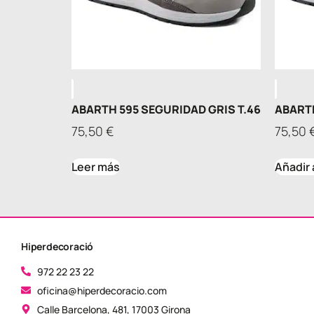
ABARTH 595 SEGURIDAD GRIS T.46
ABARTH
75,50
€
75,50
Leer más
Añadir 
Hiperdecoració
972 22 23 22
oficina@hiperdecoracio.com
Calle Barcelona, ​​481, 17003 Girona