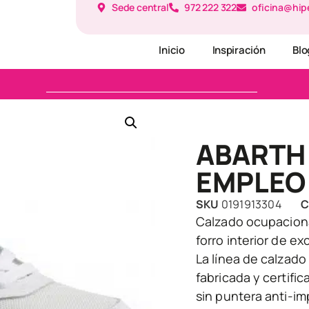
Sede central
972 222 322
oficina@hip
Inicio
Inspiración
Blo
ABARTH
EMPLEO 
SKU
0191913304
C
Calzado ocupaciona
forro interior de e
La línea de calzad
fabricada y certifi
sin puntera anti-imp