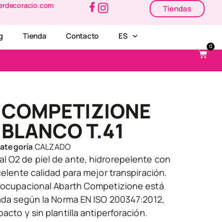
erdecoracio.com
Tiendas
g
Tienda
Contacto
ES
0
 COMPETIZIONE
BLANCO T.41
ategoría
CALZADO
l O2 de piel de ante, hidrorepelente con
xcelente calidad para mejor transpiración.
o ocupacional Abarth Competizione está
cada según la Norma EN ISO 200347:2012,
acto y sin plantilla antiperforación.