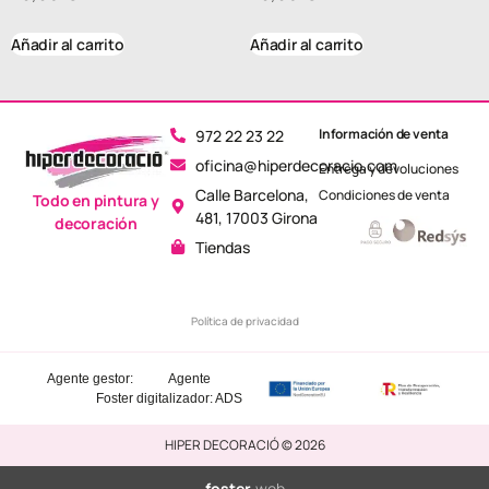
Añadir al carrito
Añadir al carrito
Información de venta
972 22 23 22
oficina@hiperdecoracio.com
Entrega y devoluciones
Calle Barcelona, ​​
Condiciones de venta
Todo en pintura y
481, 17003 Girona
decoración
Tiendas
Política de privacidad
Agente gestor:
Agente
Foster
digitalizador: ADS
HIPER DECORACIÓ © 2026
foster
.web