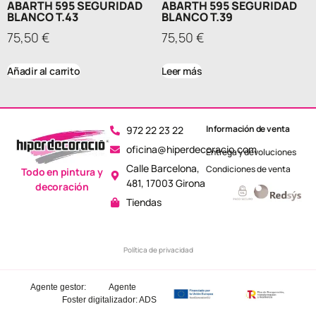
ABARTH 595 SEGURIDAD
ABARTH 595 SEGURIDAD
BLANCO T.43
BLANCO T.39
75,50
€
75,50
€
Añadir al carrito
Leer más
Información de venta
972 22 23 22
oficina@hiperdecoracio.com
Entrega y devoluciones
Calle Barcelona, ​​
Condiciones de venta
Todo en pintura y
481, 17003 Girona
decoración
Tiendas
Política de privacidad
Agente gestor:
Agente
Foster
digitalizador: ADS