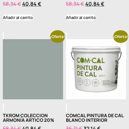
58,34
€
40,84
€
58,34
€
40,84
€
Añadir al carrito
Añadir al carrito
¡Oferta!
¡Oferta!
TKROM COLECCION
COMCAL PINTURA DE CAL
ARMONÍA ARTICO 20%
BLANCO INTERIOR
58,34
€
40,84
€
35,71
€
32,14
€