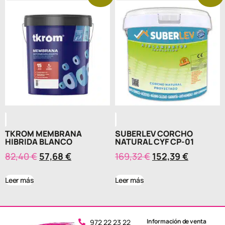
TKROM MEMBRANA
SUBERLEV CORCHO
HIBRIDA BLANCO
NATURAL CYF CP-01
82,40
€
57,68
€
169,32
€
152,39
€
Leer más
Leer más
Información de venta
972 22 23 22