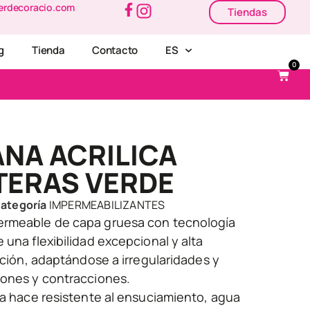
erdecoracio.com
Tiendas
g
Tienda
Contacto
ES
0
NA ACRILICA
TERAS VERDE
ategoría
IMPERMEABILIZANTES
ermeable de capa gruesa con tecnología
 una flexibilidad excepcional y alta
acción, adaptándose a irregularidades y
iones y contracciones.
la hace resistente al ensuciamiento, agua