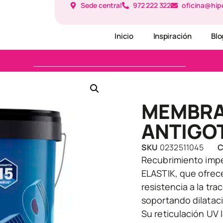
Sede central
972 222 322
oficina@hip
Inicio
Inspiración
Blo
MEMBRA
ANTIGO
SKU
0232511045
C
Recubrimiento imp
ELASTIK, que ofrece
resistencia a la tr
soportando dilatac
Su reticulación UV 