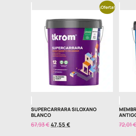
¡Oferta!
SUPERCARRARA SILOXANO
MEMBR
BLANCO
ANTIG
67,93
€
47,55
€
72,01