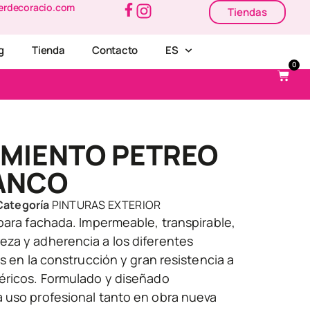
erdecoracio.com
Tiendas
g
Tienda
Contacto
ES
0
IMIENTO PETREO
LANCO
Categoría
PINTURAS EXTERIOR
para fachada. Impermeable, transpirable,
za y adherencia a los diferentes
os en la construcción y gran resistencia a
éricos. Formulado y diseñado
 uso profesional tanto en obra nueva