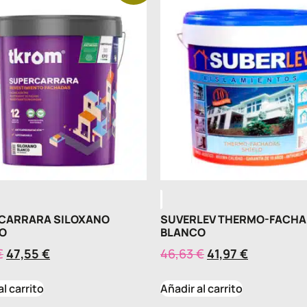
CARRARA SILOXANO
SUVERLEV THERMO-FACH
O
BLANCO
€
47,55
€
46,63
€
41,97
€
al carrito
Añadir al carrito