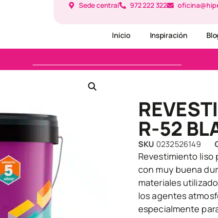
Sede central
972 222 322
oficina@hip
Inicio
Inspiración
Blo
REVEST
R-52 B
SKU
0232526149
Revestimiento liso 
con muy buena dure
materiales utilizad
los agentes atmosf
especialmente para