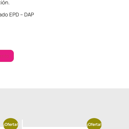
ión.
cado EPD – DAP
rrito
¡Oferta!
¡Oferta!