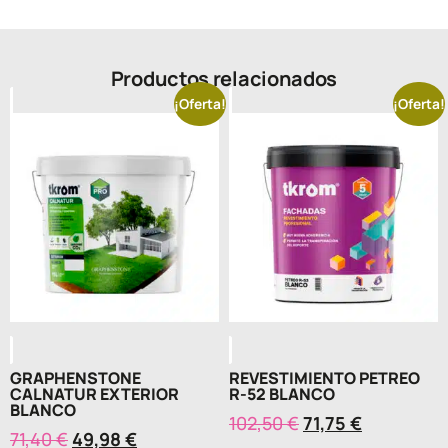
Productos relacionados
¡Oferta!
¡Oferta!
GRAPHENSTONE
REVESTIMIENTO PETREO
CALNATUR EXTERIOR
R-52 BLANCO
BLANCO
102,50
€
71,75
€
71,40
€
49,98
€