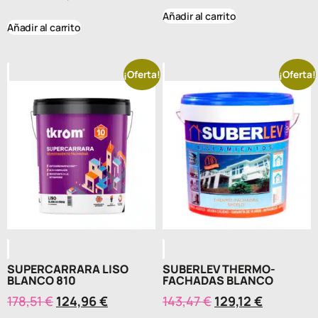
Añadir al carrito
Añadir al carrito
¡Oferta!
¡Oferta!
SUPERCARRARA LISO
SUBERLEV THERMO-
BLANCO 810
FACHADAS BLANCO
178,51
€
124,96
€
143,47
€
129,12
€