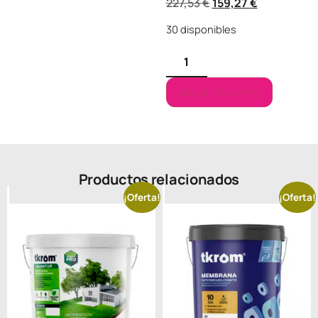
227,53
€
159,27
€
30 disponibles
Añadir al carrito
Productos relacionados
¡Oferta!
¡Oferta!