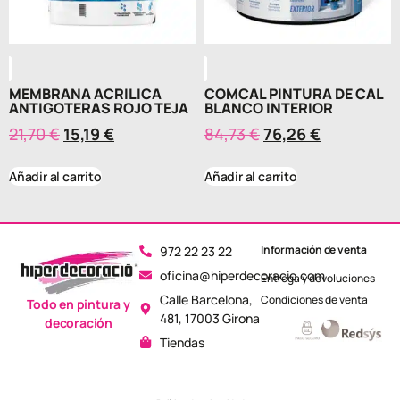
MEMBRANA ACRILICA
COMCAL PINTURA DE CAL
ANTIGOTERAS ROJO TEJA
BLANCO INTERIOR
21,70
€
15,19
€
84,73
€
76,26
€
Añadir al carrito
Añadir al carrito
Información de venta
972 22 23 22
oficina@hiperdecoracio.com
Entrega y devoluciones
Calle Barcelona, ​​
Condiciones de venta
Todo en pintura y
481, 17003 Girona
decoración
Tiendas