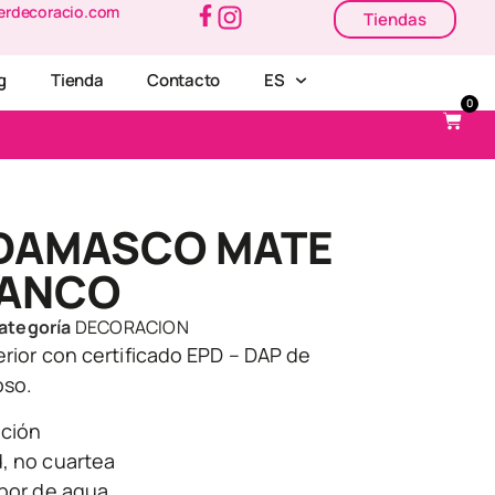
erdecoracio.com
Tiendas
g
Tienda
Contacto
ES
0
DAMASCO MATE
LANCO
ategoría
DECORACION
terior con certificado EPD – DAP de
oso.
ación
d, no cuartea
apor de agua