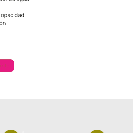
 opacidad
ión
rrito