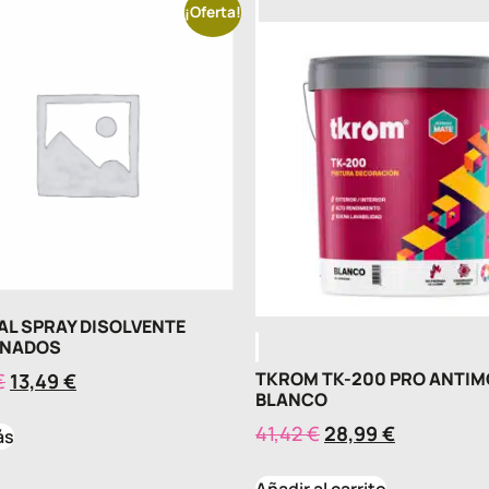
¡Oferta!
AL SPRAY DISOLVENTE
INADOS
TKROM TK-200 PRO ANTI
€
13,49
€
BLANCO
41,42
€
28,99
€
ás