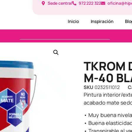
Sede central
972 222 322
oficina@hip
Inicio
Inspiración
Blo
TKROM 
M-40 B
SKU
0232511012
C
Pintura interior/ex
acabado mate sed
• Muy buena nivel
• Buena elasticida
• Transpirable al v