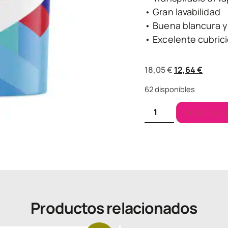
• Gran lavabilidad
• Buena blancura y
• Excelente cubric
18,05
€
12,64
€
62 disponibles
Añadir al ca
Productos relacionados