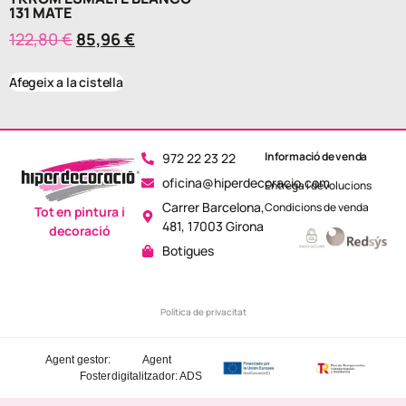
131 MATE
122,80
€
85,96
€
Afegeix a la cistella
Informació de venda
972 22 23 22
oficina@hiperdecoracio.com
Entrega i devolucions
Carrer Barcelona,
Condicions de venda
Tot en pintura i
481, 17003 Girona
decoració
Botigues
Política de privacitat
Agent gestor:
Agent
Foster
digitalitzador: ADS