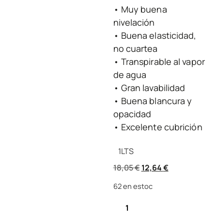
• Muy buena
nivelación
• Buena elasticidad,
no cuartea
• Transpirable al vapor
de agua
• Gran lavabilidad
• Buena blancura y
opacidad
• Excelente cubrición
1
LTS
18,05
€
12,64
€
62 en estoc