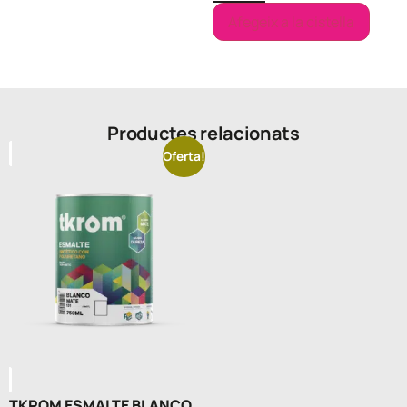
Afegeix a la cistella
Productes relacionats
Oferta!
TKROM ESMALTE BLANCO